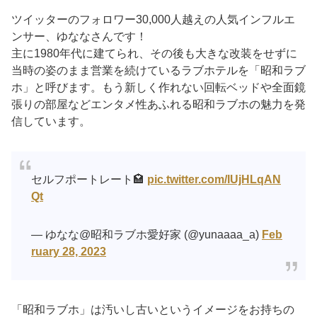
ツイッターのフォロワー30,000人越えの人気インフルエ
ンサー、ゆななさんです！
主に1980年代に建てられ、その後も大きな改装をせずに
当時の姿のまま営業を続けているラブホテルを「昭和ラブ
ホ」と呼びます。もう新しく作れない回転ベッドや全面鏡
張りの部屋などエンタメ性あふれる昭和ラブホの魅力を発
信しています。
セルフポートレート🏩
pic.twitter.com/IUjHLqAN
Qt
— ゆなな@昭和ラブホ愛好家 (@yunaaaa_a)
Feb
ruary 28, 2023
「昭和ラブホ」は汚いし古いというイメージをお持ちの