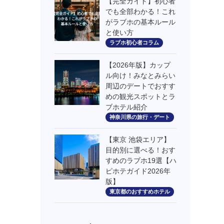
【完全ガイド】初心者
でも全部わかる！これ
がラブホの基本ルール
と使い方
ラブホ初心者コラム
【2026年版】カップ
ル向け！みなとみらい
周辺のデートでおすす
めの観光スポットとラ
ブホテル紹介
神奈川県の旅行・デート
【東京 池袋エリア】
目的別に選べる！おす
すめのラブホ19選【ハ
ピホテガイド2026年
版】
東京都のおすすめホテル