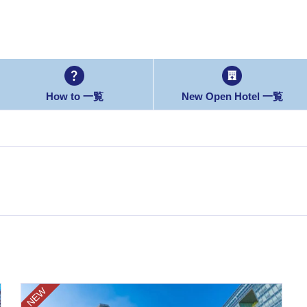
How to 一覧
New Open Hotel 一覧
NEW