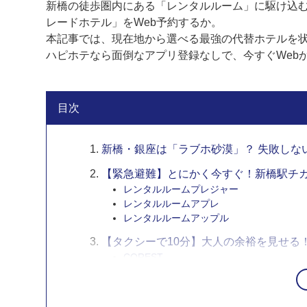
新橋の徒歩圏内にある「レンタルルーム」に駆け込
レードホテル」をWeb予約するか。
本記事では、現在地から選べる最強の代替ホテルを
ハピホテなら面倒なアプリ登録なしで、今すぐWeb
目次
新橋・銀座は「ラブホ砂漠」？ 失敗しな
【緊急避難】とにかく今すぐ！新橋駅チカ
レンタルルームプレジャー
レンタルルームアプレ
レンタルルームアップル
【タクシーで10分】大人の余裕を見せる
COREST
WILL URBAN日本橋
HOTEL Azabu
DESIGN HOTEL IROHA 六本木【スリ