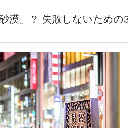
五反田・上野エリア
砂漠」？ 失敗しないための
】
予約でスマートに立ち回るコツ