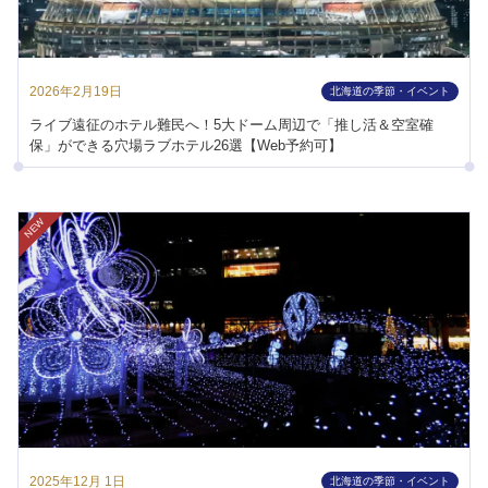
2026年2月19日
北海道の季節・イベント
ライブ遠征のホテル難民へ！5大ドーム周辺で「推し活＆空室確
保」ができる穴場ラブホテル26選【Web予約可】
NEW
2025年12月 1日
北海道の季節・イベント