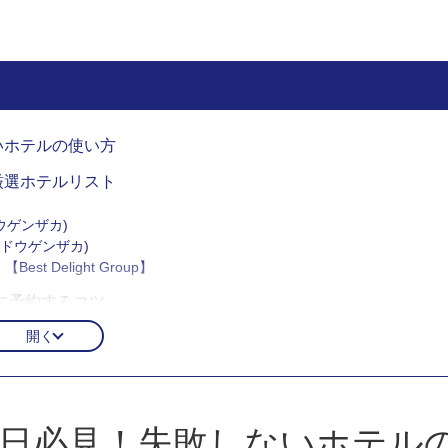
いホテルの使い方
厳選ホテルリスト
ウゲンザカ)
ブヤドウゲンザカ)
st Delight Group】
に予約するコツ
開く
日必見！失敗しないホテル