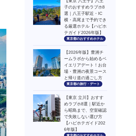
【東京 八王子】八王
子のおすすめラブホ8
選｜八王子駅近・IC
横・高尾まで予約でき
る厳選ホテル【ハピホ
テガイド2026年版】
東京都のおすすめホテル
【2026年版】豊洲チ
ームラボから始めるベ
イエリアデート！お台
場・豊洲の夜景コース
と帰り道の過ごし方
東京都の旅行・デート
【東京 立川】おすす
めラブホ8選｜駅近か
ら昭島まで、空室確認
で失敗しない選び方
【ハピホテガイド202
6年版】
東京都のおすすめホテル