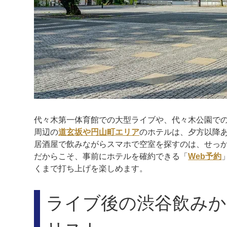
代々木第一体育館での大型ライブや、代々木公園で
周辺の
道玄坂や円山町エリア
のホテルは、夕方以降
居酒屋で飲みながらスマホで空室を探すのは、せっ
だからこそ、事前にホテルを確約できる「
Web予約
くまで打ち上げを楽しめます。
ライブ後の渋谷飲みか