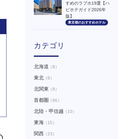
すめのラブホ19選【ハ
ピホテガイド2026年
版】
東京都のおすすめホテル
カテゴリ
北海道
（8）
東北
（8）
北関東
（8）
首都圏
（66）
北陸・甲信越
（10）
東海
（15）
関西
（23）
の