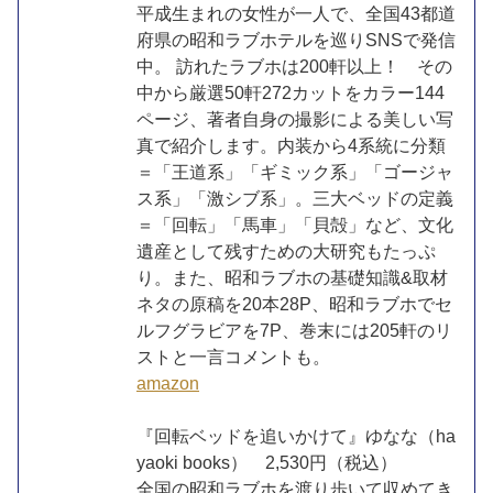
平成生まれの女性が一人で、全国43都道
府県の昭和ラブホテルを巡りSNSで発信
中。 訪れたラブホは200軒以上！ その
中から厳選50軒272カットをカラー144
ページ、著者自身の撮影による美しい写
真で紹介します。内装から4系統に分類
＝「王道系」「ギミック系」「ゴージャ
ス系」「激シブ系」。三大ベッドの定義
＝「回転」「馬車」「貝殻」など、文化
遺産として残すための大研究もたっぷ
り。また、昭和ラブホの基礎知識&取材
ネタの原稿を20本28P、昭和ラブホでセ
ルフグラビアを7P、巻末には205軒のリ
ストと一言コメントも。
amazon
『回転ベッドを追いかけて』ゆなな（ha
yaoki books） 2,530円（税込）
全国の昭和ラブホを渡り歩いて収めてき