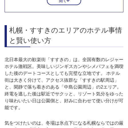
開く
デートでおすすめのおしゃれなラブホテル
Blue Hotel Sju(:)pri:m
L&L
HOTEL Pharaoh's（ファラオ）
札幌・すすきのエリアのホテル事情
HOTEL es'（エス）
リーズナブルなラブホテル
と賢い使い方
Blue Hotel OCTA
ウォーターゲート札幌
北日本最大の歓楽街「すすきの」は、全国有数のレジャー
アプリ不要！WEBサイトで「スマート」に空室
ホテル激戦区。美味しいジンギスカンやシメパフェを満喫
チェック＆予約
した後のデートコースとしても完璧な立地です。 ホテル
まとめ：すすきのの夜は事前チェックでスマー
街は大きく分けて、アクセス抜群な「すすきの駅周辺」
トに
と、閑静で落ち着きのある「中島公園周辺」の2エリア。
この記事に関連するよくあるご質問
終電を逃した後は駅近でサクッと、リゾート気分をゆった
り味わいたい日は公園側と、好みに合わせて使い分けが可
能です。
気をつけたいのは、冬場は氷点下になる札幌ならではの厳