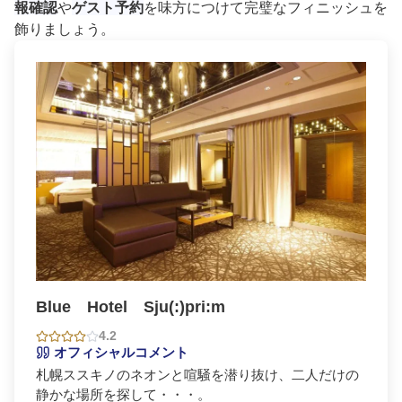
報確認
や
ゲスト予約
を味方につけて完璧なフィニッシュを
飾りましょう。
Blue Hotel Sju(:)pri:m
4.2
オフィシャルコメント
札幌ススキノのネオンと喧騒を潜り抜け、二人だけの
静かな場所を探して・・・。