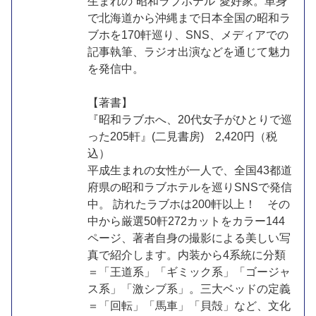
生まれの”昭和ラブホテル"愛好家。単身
で北海道から沖縄まで日本全国の昭和ラ
ブホを170軒巡り、SNS、メディアでの
記事執筆、ラジオ出演などを通じて魅力
を発信中。
【著書】
『昭和ラブホへ、20代女子がひとりで巡
った205軒』(二見書房) 2,420円（税
込）
平成生まれの女性が一人で、全国43都道
府県の昭和ラブホテルを巡りSNSで発信
中。 訪れたラブホは200軒以上！ その
中から厳選50軒272カットをカラー144
ページ、著者自身の撮影による美しい写
真で紹介します。内装から4系統に分類
＝「王道系」「ギミック系」「ゴージャ
ス系」「激シブ系」。三大ベッドの定義
＝「回転」「馬車」「貝殻」など、文化