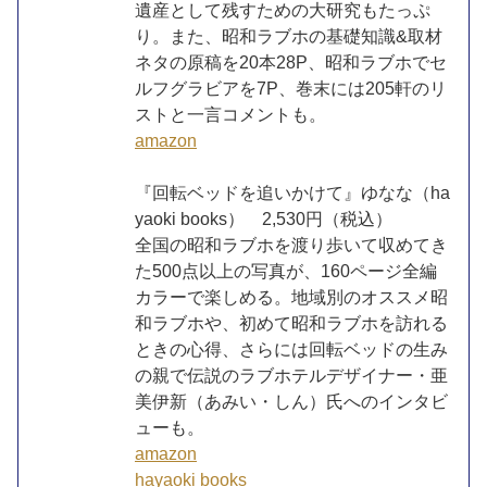
遺産として残すための大研究もたっぷ
り。また、昭和ラブホの基礎知識&取材
ネタの原稿を20本28P、昭和ラブホでセ
ルフグラビアを7P、巻末には205軒のリ
ストと一言コメントも。
amazon
『回転ベッドを追いかけて』ゆなな（ha
yaoki books） 2,530円（税込）
全国の昭和ラブホを渡り歩いて収めてき
た500点以上の写真が、160ページ全編
カラーで楽しめる。地域別のオススメ昭
和ラブホや、初めて昭和ラブホを訪れる
ときの心得、さらには回転ベッドの生み
の親で伝説のラブホテルデザイナー・亜
美伊新（あみい・しん）氏へのインタビ
ューも。
amazon
hayaoki books