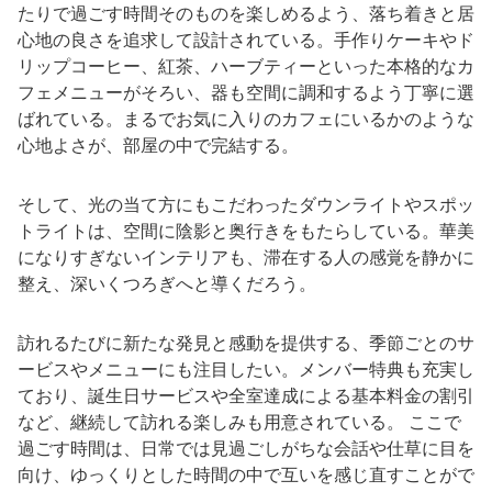
たりで過ごす時間そのものを楽しめるよう、落ち着きと居
心地の良さを追求して設計されている。手作りケーキやド
リップコーヒー、紅茶、ハーブティーといった本格的なカ
フェメニューがそろい、器も空間に調和するよう丁寧に選
ばれている。まるでお気に入りのカフェにいるかのような
心地よさが、部屋の中で完結する。
そして、光の当て方にもこだわったダウンライトやスポッ
トライトは、空間に陰影と奥行きをもたらしている。華美
になりすぎないインテリアも、滞在する人の感覚を静かに
整え、深いくつろぎへと導くだろう。
訪れるたびに新たな発見と感動を提供する、季節ごとのサ
ービスやメニューにも注目したい。メンバー特典も充実し
ており、誕生日サービスや全室達成による基本料金の割引
など、継続して訪れる楽しみも用意されている。 ここで
過ごす時間は、日常では見過ごしがちな会話や仕草に目を
向け、ゆっくりとした時間の中で互いを感じ直すことがで