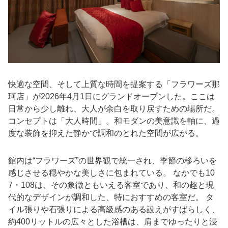
快適な空間、そして上質な時間を提案する「フラワーズ那
珂店」が2026年4月1日にグランドオープンした。ここは
日常から少し離れ、大人が余白を取り戻すための場所だ。
コンセプトは「大人時間」。和モダンの美意識を軸に、過
度な装飾を抑えた静かで調和のとれた空間が広がる。
館内は“フラワーズ”の世界観で統一され、季節の移ろいを
感じさせる穏やかな美しさに包まれている。 なかでも10
7・108は、その象徴ともいえる客室であり、和の趣と現
代的なデザインが調和した、特におすすめの客室だ。 タ
イル張りや石張りによる高級感のある設えがすばらしく、
約400リットルの広々とした浴槽は、肩までゆったりと浸