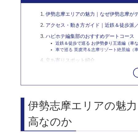
伊勢志摩エリアの魅力｜なぜ伊勢志摩が
アクセス・動き方ガイド｜近鉄＆徒歩派
ハピホテ編集部のおすすめデートコース
近鉄＆徒歩で巡る お伊勢参り王道編（車
車で巡る 英虞湾＆志摩リゾート絶景編（
立ち寄りスポット紹介
伊勢志摩のホテル選びの注意点
伊勢志摩エリアのおすすめホテル
観光の拠点として選ぶなら
ホテル リバーサイド
伊勢志摩エリアの魅力
Carrot ISE
露天・サウナでリフレッシュするなら
高なのか
HOTEL Satis（伊勢）
ホテル PATIO