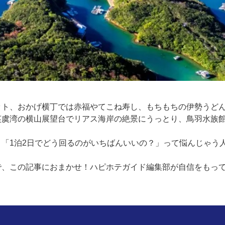
ット、おかげ横丁では赤福やてこね寿し、もちもちの伊勢うど
英虞湾の横山展望台でリアス海岸の絶景にうっとり、鳥羽水族
「1泊2日でどう回るのがいちばんいいの？」って悩んじゃう
で、この記事におまかせ！ハピホテガイド編集部が自信をもっ