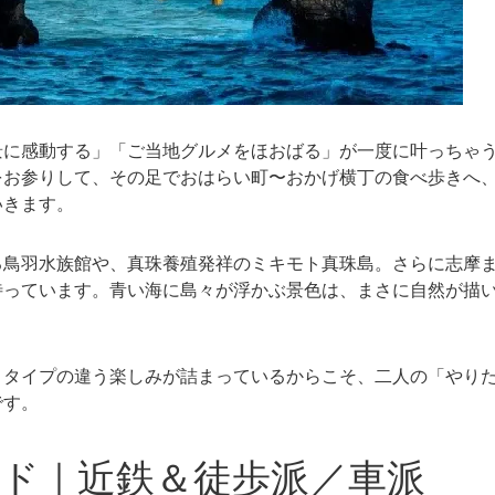
景に感動する」「ご当地グルメをほおばる」が一度に叶っちゃ
をお参りして、その足でおはらい町〜おかげ横丁の食べ歩きへ
いきます。
る鳥羽水族館や、真珠養殖発祥のミキモト真珠島。さらに志摩
待っています。青い海に島々が浮かぶ景色は、まさに自然が描
。タイプの違う楽しみが詰まっているからこそ、二人の「やり
です。
ド｜近鉄＆徒歩派／車派