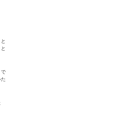
うと
、と
まで
いた
た