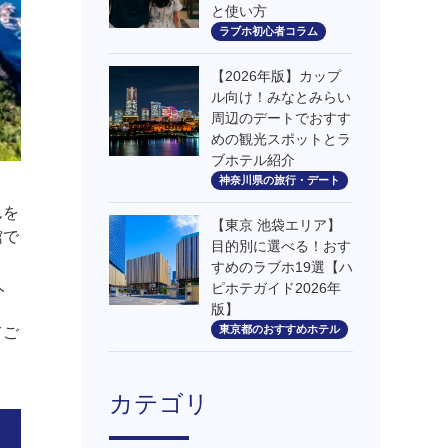
と使い方
ラブホ初心者コラム
【2026年版】カップ
ル向け！みなとみらい
周辺のデートでおすす
めの観光スポットとラ
ブホテル紹介
神奈川県の旅行・デート
んを
【東京 池袋エリア】
館で
目的別に選べる！おす
すめのラブホ19選【ハ
人
ピホテガイド2026年
版】
東京都のおすすめホテル
てご
カテゴリ